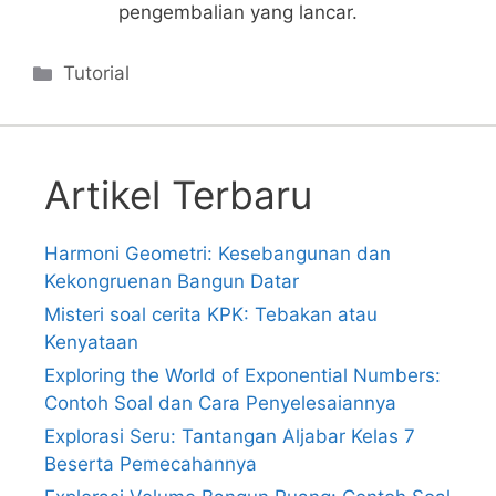
pengembalian yang lancar.
Categories
Tutorial
Artikel Terbaru
Harmoni Geometri: Kesebangunan dan
Kekongruenan Bangun Datar
Misteri soal cerita KPK: Tebakan atau
Kenyataan
Exploring the World of Exponential Numbers:
Contoh Soal dan Cara Penyelesaiannya
Explorasi Seru: Tantangan Aljabar Kelas 7
Beserta Pemecahannya