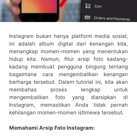
Instagram bukan hanya platform media sosial;
ini adalah album digital dari kenangan kita,
menangkap momen-momen yang menentukan
hidup kita. Namun, fitur arsip foto kadang-
kadang membuat pengguna bingung tentang
bagaimana cara mengembalikan kenangan
berharga tersebut. Dalam tutorial ini, kita akan
membahas proses lengkap untuk
mengembalikan foto yang diarsipkan di
Instagram, memastikan Anda tidak pernah
kehilangan momen-momen istimewa tersebut.
Memahami Arsip Foto Instagram: