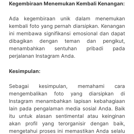
Kegembiraan Menemukan Kembali Kenangan:
Ada kegembiraan unik dalam menemukan
kembali foto yang pernah diarsipkan. Kenangan
ini membawa signifikansi emosional dan dapat
dibagikan dengan teman dan pengikut,
menambahkan sentuhan pribadi pada
perjalanan Instagram Anda.
Kesimpulan:
Sebagai kesimpulan, memahami cara
mengembalikan foto yang diarsipkan di
Instagram menambahkan lapisan kebahagiaan
lain pada pengalaman media sosial Anda. Baik
itu untuk alasan sentimental atau keinginan
akan profil yang terorganisir dengan baik,
mengetahui proses ini memastikan Anda selalu