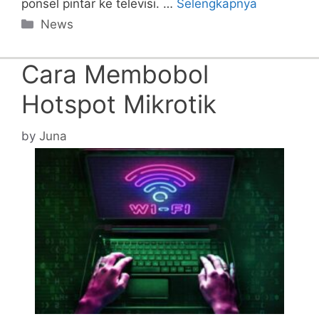
ponsel pintar ke televisi. …
Selengkapnya
Categories
News
Cara Membobol
Hotspot Mikrotik
by
Juna