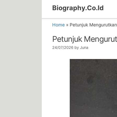
Skip
Biography.Co.Id
to
content
Home
»
Petunjuk Mengurutka
Petunjuk Menguru
24/07/2026
by
Juna