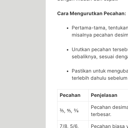
Cara Mengurutkan Pecahan:
Pertama-tama, tentukan 
⁤misalnya‍ pecahan desi
Urutkan pecahan tersebut 
sebaliknya, sesuai deng
Pastikan untuk ‌mengub
terlebih dahulu sebelu
Pecahan
Penjelasan
Pecahan desimal 
⅗,‍ ⅘, ⅜
terbesar.
7/8, 5/6,
Pecahan ‍biasa y