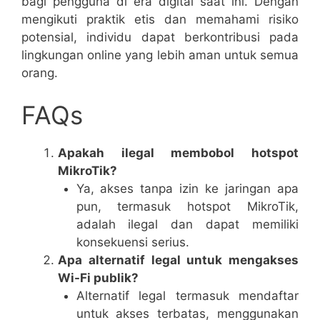
bagi pengguna di era digital saat ini. Dengan
mengikuti praktik etis dan memahami risiko
potensial, individu dapat berkontribusi pada
lingkungan online yang lebih aman untuk semua
orang.
FAQs
Apakah ilegal membobol hotspot
MikroTik?
Ya, akses tanpa izin ke jaringan apa
pun, termasuk hotspot MikroTik,
adalah ilegal dan dapat memiliki
konsekuensi serius.
Apa alternatif legal untuk mengakses
Wi-Fi publik?
Alternatif legal termasuk mendaftar
untuk akses terbatas, menggunakan