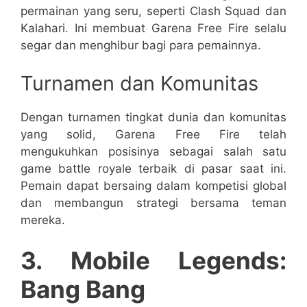
permainan yang seru, seperti Clash Squad dan
Kalahari. Ini membuat Garena Free Fire selalu
segar dan menghibur bagi para pemainnya.
Turnamen dan Komunitas
Dengan turnamen tingkat dunia dan komunitas
yang solid, Garena Free Fire telah
mengukuhkan posisinya sebagai salah satu
game battle royale terbaik di pasar saat ini.
Pemain dapat bersaing dalam kompetisi global
dan membangun strategi bersama teman
mereka.
3. Mobile Legends:
Bang Bang