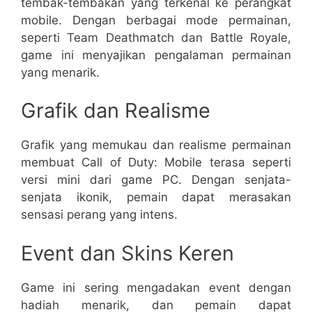
tembak-tembakan yang terkenal ke perangkat
mobile. Dengan berbagai mode permainan,
seperti Team Deathmatch dan Battle Royale,
game ini menyajikan pengalaman permainan
yang menarik.
Grafik dan Realisme
Grafik yang memukau dan realisme permainan
membuat Call of Duty: Mobile terasa seperti
versi mini dari game PC. Dengan senjata-
senjata ikonik, pemain dapat merasakan
sensasi perang yang intens.
Event dan Skins Keren
Game ini sering mengadakan event dengan
hadiah menarik, dan pemain dapat