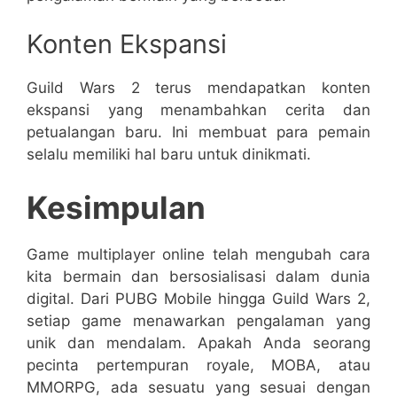
Konten Ekspansi
Guild Wars 2 terus mendapatkan konten
ekspansi yang menambahkan cerita dan
petualangan baru. Ini membuat para pemain
selalu memiliki hal baru untuk dinikmati.
Kesimpulan
Game multiplayer online telah mengubah cara
kita bermain dan bersosialisasi dalam dunia
digital. Dari PUBG Mobile hingga Guild Wars 2,
setiap game menawarkan pengalaman yang
unik dan mendalam. Apakah Anda seorang
pecinta pertempuran royale, MOBA, atau
MMORPG, ada sesuatu yang sesuai dengan