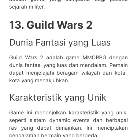
sejarah militer.
13. Guild Wars 2
Dunia Fantasi yang Luas
Guild Wars 2 adalah game MMORPG dengan
dunia fantasi yang luas dan mendalam. Pemain
dapat menjelajahi beragam wilayah dan kota-
kota yang menakjubkan.
Karakteristik yang Unik
Game ini menonjolkan karakteristik yang unik,
seperti sistem dynamic events dan berbagai
ras yang dapat dimainkan. Ini menciptakan
pengalaman bermain yang berbeda.