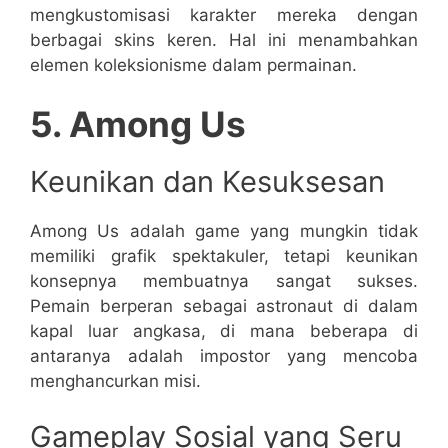
mengkustomisasi karakter mereka dengan
berbagai skins keren. Hal ini menambahkan
elemen koleksionisme dalam permainan.
5. Among Us
Keunikan dan Kesuksesan
Among Us adalah game yang mungkin tidak
memiliki grafik spektakuler, tetapi keunikan
konsepnya membuatnya sangat sukses.
Pemain berperan sebagai astronaut di dalam
kapal luar angkasa, di mana beberapa di
antaranya adalah impostor yang mencoba
menghancurkan misi.
Gameplay Sosial yang Seru