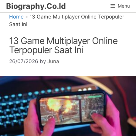
Skip
Biography.Co.Id
Menu
to
Home
»
13 Game Multiplayer Online Terpopuler
content
Saat Ini
13 Game Multiplayer Online
Terpopuler Saat Ini
26/07/2026
by
Juna