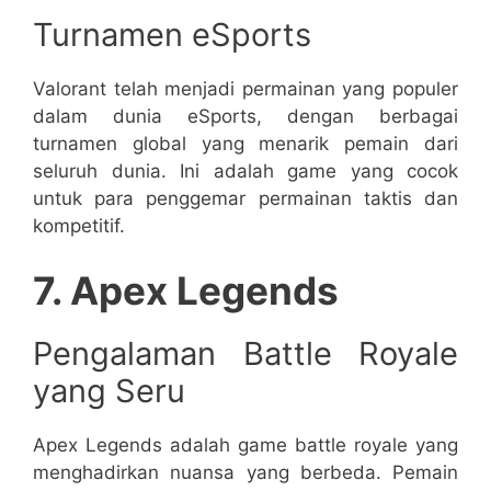
Turnamen eSports
Valorant telah menjadi permainan yang populer
dalam dunia eSports, dengan berbagai
turnamen global yang menarik pemain dari
seluruh dunia. Ini adalah game yang cocok
untuk para penggemar permainan taktis dan
kompetitif.
7. Apex Legends
Pengalaman Battle Royale
yang Seru
Apex Legends adalah game battle royale yang
menghadirkan nuansa yang berbeda. Pemain