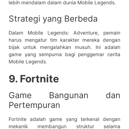
lebih mendalam dalam dunia Mobile Legends.
Strategi yang Berbeda
Dalam Mobile Legends: Adventure, pemain
harus mengatur tim karakter mereka dengan
bijak untuk mengalahkan musuh. Ini adalah
game yang sempurna bagi penggemar cerita
Mobile Legends.
9. Fortnite
Game Bangunan dan
Pertempuran
Fortnite adalah game yang terkenal dengan
mekanik membangun struktur selama