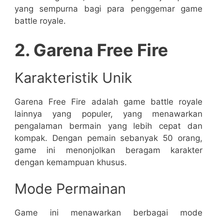
yang sempurna bagi para penggemar game
battle royale.
2. Garena Free Fire
Karakteristik Unik
Garena Free Fire adalah game battle royale
lainnya yang populer, yang menawarkan
pengalaman bermain yang lebih cepat dan
kompak. Dengan pemain sebanyak 50 orang,
game ini menonjolkan beragam karakter
dengan kemampuan khusus.
Mode Permainan
Game ini menawarkan berbagai mode