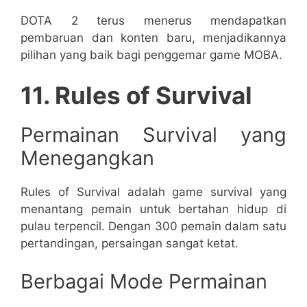
DOTA 2 terus menerus mendapatkan
pembaruan dan konten baru, menjadikannya
pilihan yang baik bagi penggemar game MOBA.
11. Rules of Survival
Permainan Survival yang
Menegangkan
Rules of Survival adalah game survival yang
menantang pemain untuk bertahan hidup di
pulau terpencil. Dengan 300 pemain dalam satu
pertandingan, persaingan sangat ketat.
Berbagai Mode Permainan