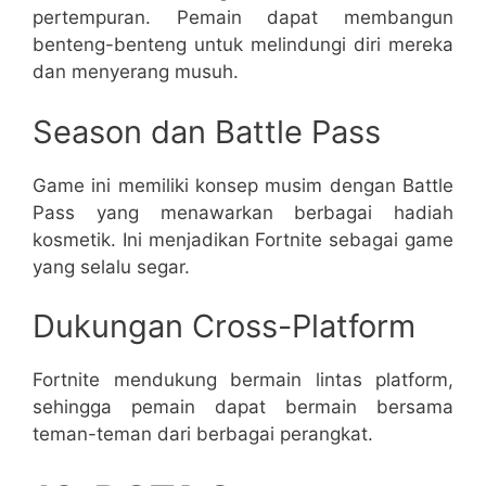
pertempuran. Pemain dapat membangun
benteng-benteng untuk melindungi diri mereka
dan menyerang musuh.
Season dan Battle Pass
Game ini memiliki konsep musim dengan Battle
Pass yang menawarkan berbagai hadiah
kosmetik. Ini menjadikan Fortnite sebagai game
yang selalu segar.
Dukungan Cross-Platform
Fortnite mendukung bermain lintas platform,
sehingga pemain dapat bermain bersama
teman-teman dari berbagai perangkat.