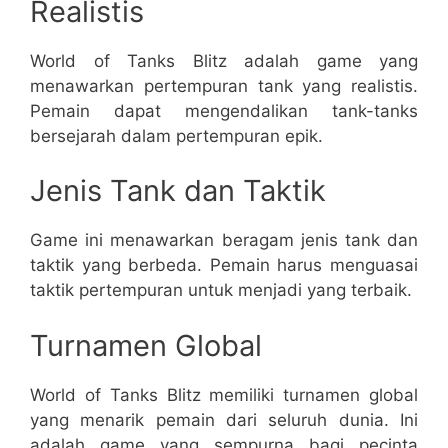
Realistis
World of Tanks Blitz adalah game yang
menawarkan pertempuran tank yang realistis.
Pemain dapat mengendalikan tank-tanks
bersejarah dalam pertempuran epik.
Jenis Tank dan Taktik
Game ini menawarkan beragam jenis tank dan
taktik yang berbeda. Pemain harus menguasai
taktik pertempuran untuk menjadi yang terbaik.
Turnamen Global
World of Tanks Blitz memiliki turnamen global
yang menarik pemain dari seluruh dunia. Ini
adalah game yang sempurna bagi pecinta