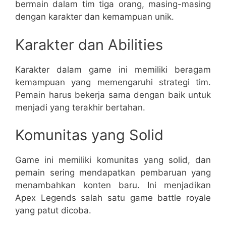
bermain dalam tim tiga orang, masing-masing
dengan karakter dan kemampuan unik.
Karakter dan Abilities
Karakter dalam game ini memiliki beragam
kemampuan yang memengaruhi strategi tim.
Pemain harus bekerja sama dengan baik untuk
menjadi yang terakhir bertahan.
Komunitas yang Solid
Game ini memiliki komunitas yang solid, dan
pemain sering mendapatkan pembaruan yang
menambahkan konten baru. Ini menjadikan
Apex Legends salah satu game battle royale
yang patut dicoba.