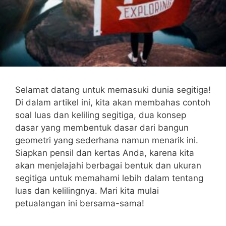
Selamat⁢ datang untuk memasuki dunia segitiga!⁢
Di dalam artikel ini, kita‌ akan ⁢membahas contoh
soal luas dan keliling segitiga, dua​ konsep
dasar yang membentuk dasar dari bangun
geometri yang sederhana​ namun‌ menarik ini.
Siapkan pensil dan kertas Anda, karena‌ kita
akan menjelajahi​ berbagai bentuk dan ukuran⁣
segitiga ‍untuk memahami lebih dalam tentang
luas dan⁣ kelilingnya. Mari kita mulai⁣
petualangan ini bersama-sama!