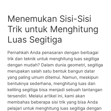
Menemukan Sisi-Sisi
Trik untuk Menghitung
Luas Segitiga
Pernahkah Anda penasaran dengan berbagai
trik dan teknik untuk menghitung luas‍ segitiga
dengan mudah? Dalam dunia geometri, segitiga
merupakan ‌salah satu⁣ bentuk‌ bangun datar
yang paling umum ditemui. Namun, meskipun
bentuknya sederhana, menghitung luas dan
keliling ‍segitiga bisa‍ menjadi sebuah tantangan
tersendiri. Melalui⁣ artikel ⁢ini, ⁤kami akan
membahas beberapa sisi trik yang bisa Anda
pelajari untuk menghitung luas segitiga dengan