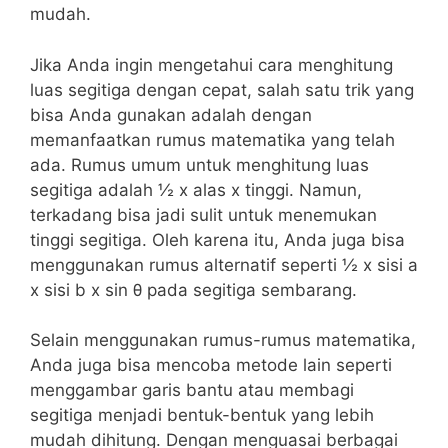
mudah.
Jika Anda ingin mengetahui cara menghitung⁤
luas segitiga‍ dengan cepat,​ salah satu trik yang
bisa Anda gunakan adalah dengan
memanfaatkan rumus matematika yang​ telah
ada. Rumus umum untuk menghitung luas
segitiga adalah ½ ​x alas x tinggi.‍ Namun,
terkadang bisa jadi​ sulit untuk ​menemukan
tinggi segitiga. Oleh karena⁣ itu, Anda‌ juga bisa​
menggunakan rumus ​alternatif⁤ seperti ½ x sisi a
x sisi b x sin ⁣θ pada segitiga sembarang.
Selain menggunakan rumus-rumus matematika,
Anda juga bisa mencoba ⁣metode lain seperti
menggambar garis bantu atau membagi
segitiga ⁣menjadi ⁤bentuk-bentuk yang⁣ lebih⁤
mudah dihitung. Dengan menguasai berbagai