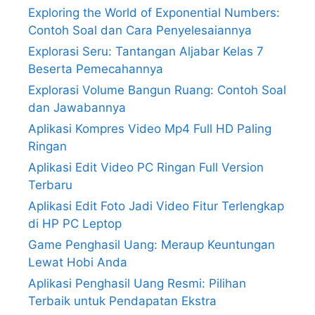
Exploring the World of Exponential Numbers:
Contoh Soal dan Cara Penyelesaiannya
Explorasi Seru: Tantangan Aljabar Kelas 7
Beserta Pemecahannya
Explorasi Volume Bangun Ruang: Contoh Soal
dan Jawabannya
Aplikasi Kompres Video Mp4 Full HD Paling
Ringan
Aplikasi Edit Video PC Ringan Full Version
Terbaru
Aplikasi Edit Foto Jadi Video Fitur Terlengkap
di HP PC Leptop
Game Penghasil Uang: Meraup Keuntungan
Lewat Hobi Anda
Aplikasi Penghasil Uang Resmi: Pilihan
Terbaik untuk Pendapatan Ekstra