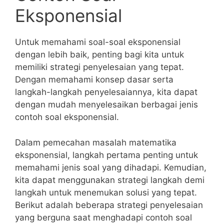
Eksponensial
Untuk memahami soal-soal eksponensial
dengan lebih baik, penting ‌bagi kita untuk
memiliki strategi penyelesaian yang ‍tepat.
Dengan memahami konsep dasar serta
langkah-langkah penyelesaiannya, kita dapat
⁢dengan mudah menyelesaikan berbagai jenis ​
contoh soal eksponensial.
Dalam pemecahan masalah matematika⁢
eksponensial, langkah pertama penting untuk ​
memahami jenis⁢ soal yang dihadapi. Kemudian,
kita dapat menggunakan strategi‌ langkah demi
langkah untuk menemukan solusi yang tepat.
Berikut adalah beberapa strategi penyelesaian
yang berguna saat menghadapi contoh soal