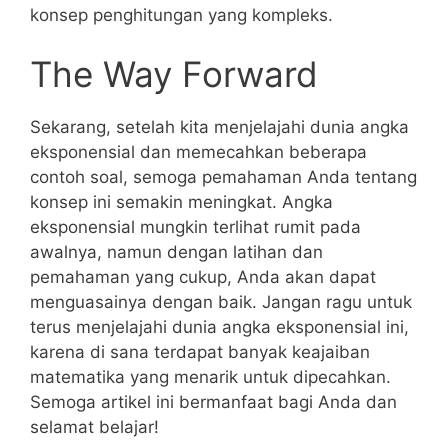
konsep penghitungan yang kompleks.
The Way ​Forward
Sekarang, setelah kita menjelajahi dunia angka
eksponensial dan memecahkan​ beberapa
contoh soal, semoga pemahaman ‍Anda tentang
konsep ini semakin meningkat. Angka
eksponensial mungkin terlihat⁣ rumit pada
awalnya,⁤ namun dengan latihan dan
pemahaman yang⁤ cukup, Anda akan dapat‍
menguasainya dengan​ baik. Jangan ragu untuk
terus⁣ menjelajahi dunia angka eksponensial ini,
karena di ‍sana terdapat banyak keajaiban
matematika yang‍ menarik untuk dipecahkan.
Semoga​ artikel ini bermanfaat bagi Anda dan
selamat ‍belajar!