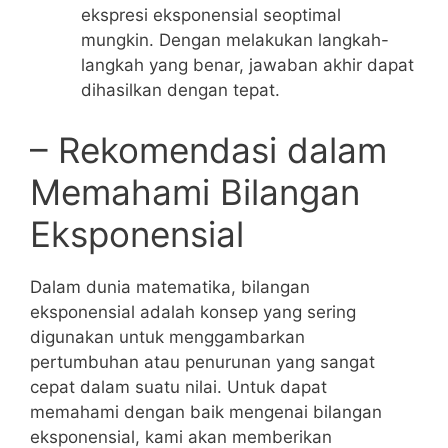
ekspresi eksponensial seoptimal
mungkin. Dengan melakukan langkah-
langkah yang benar, jawaban akhir dapat
dihasilkan dengan tepat.
– Rekomendasi dalam
Memahami Bilangan
Eksponensial
Dalam dunia matematika, bilangan
eksponensial adalah konsep yang sering
digunakan untuk‍ menggambarkan
pertumbuhan atau‌ penurunan yang sangat
cepat dalam suatu nilai. Untuk dapat
memahami ​dengan baik mengenai ⁢bilangan
eksponensial,​ kami⁤ akan memberikan