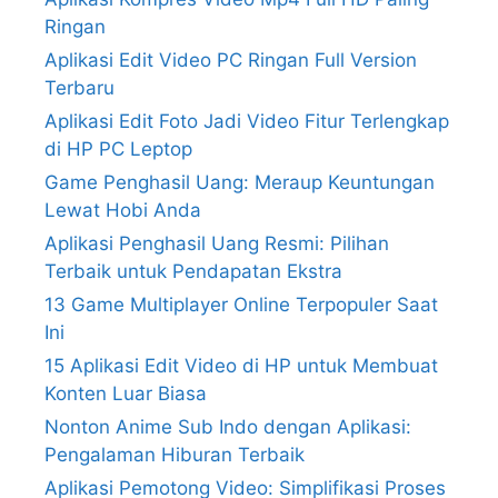
Ringan
Aplikasi Edit Video PC Ringan Full Version
Terbaru
Aplikasi Edit Foto Jadi Video Fitur Terlengkap
di HP PC Leptop
Game Penghasil Uang: Meraup Keuntungan
Lewat Hobi Anda
Aplikasi Penghasil Uang Resmi: Pilihan
Terbaik untuk Pendapatan Ekstra
13 Game Multiplayer Online Terpopuler Saat
Ini
15 Aplikasi Edit Video di HP untuk Membuat
Konten Luar Biasa
Nonton Anime Sub Indo dengan Aplikasi:
Pengalaman Hiburan Terbaik
Aplikasi Pemotong Video: Simplifikasi Proses