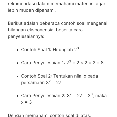
rekomendasi dalam memahami ⁤materi‌ ini agar
⁣lebih mudah ‍dipahami.
Berikut adalah beberapa contoh soal mengenai
bilangan eksponensial beserta ⁤cara ​
penyelesaiannya:
3
Contoh Soal 1: Hitunglah​ 2
3
Cara Penyelesaian‍ 1: 2
⁢= 2 x 2 x 2‌ = 8
Contoh⁢ Soal ‌2: Tentukan ​nilai x pada
x
persamaan 3
= 27
x
3
Cara Penyelesaian 2: 3
= 27 = 3
, maka
x = 3
Dengan​ memahami contoh soal di ⁣atas,