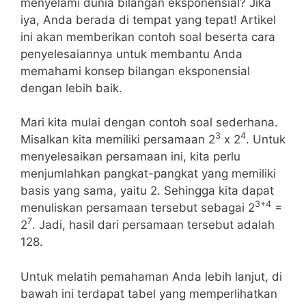
menyelami dunia bilangan eksponensial? ‌Jika
iya, Anda ⁢berada di tempat yang tepat! Artikel
ini akan memberikan contoh soal beserta cara
penyelesaiannya untuk membantu⁢ Anda
memahami konsep bilangan eksponensial
dengan lebih baik.
Mari kita mulai⁣ dengan contoh soal sederhana.
3
4
Misalkan​ kita memiliki persamaan 2
x 2
. ‍Untuk
menyelesaikan persamaan ini, kita​ perlu
menjumlahkan pangkat-pangkat yang memiliki ​
basis yang⁤ sama, yaitu 2. Sehingga kita dapat
3+4
menuliskan persamaan tersebut sebagai 2
=
7
2
. Jadi, hasil dari persamaan tersebut adalah
128.
Untuk melatih pemahaman Anda lebih lanjut, di
bawah ini terdapat tabel yang memperlihatkan⁣