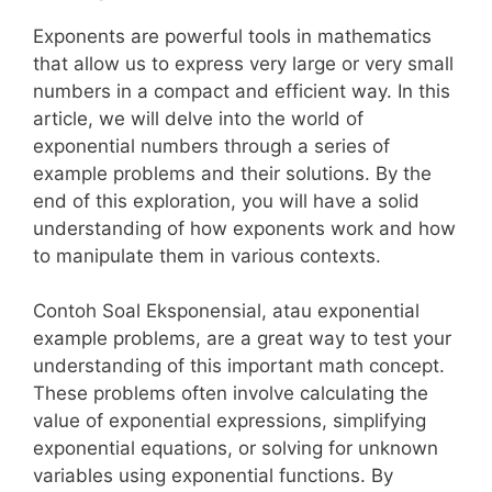
Exponents are powerful tools in mathematics
that allow us to express very large or very small‍
numbers in a ‍compact and​ efficient way. In this
article, we will delve into⁢ the world⁣ of
exponential numbers through a series of
example problems and their solutions. By the
‍end of this exploration, you will have a solid
understanding of how exponents work and how
to ‍manipulate them in various contexts.
Contoh Soal Eksponensial, atau exponential
example problems, ⁢are a great way to test your
understanding of‍ this important⁤ math concept.
These problems often‌ involve calculating the
value of exponential expressions, simplifying
exponential ‍equations, ‍or solving for unknown
variables using ⁣exponential functions. ⁣By