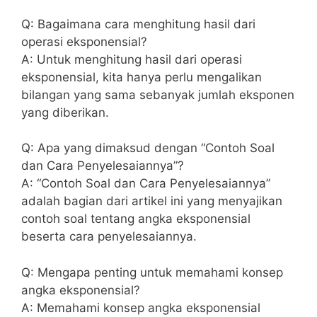
Q: Bagaimana cara menghitung hasil dari
operasi eksponensial?
A: Untuk⁢ menghitung hasil dari operasi
eksponensial, kita hanya perlu mengalikan⁣
bilangan‌ yang sama sebanyak jumlah eksponen
yang diberikan.
Q:⁢ Apa yang dimaksud dengan “Contoh Soal
dan Cara⁣ Penyelesaiannya”?
A: “Contoh Soal ⁢dan Cara ​Penyelesaiannya”
adalah⁣ bagian dari artikel⁤ ini yang menyajikan
contoh soal ​tentang angka eksponensial
beserta cara penyelesaiannya.
Q: Mengapa penting untuk memahami konsep
angka eksponensial?
A:‍ Memahami konsep ‌angka ​eksponensial