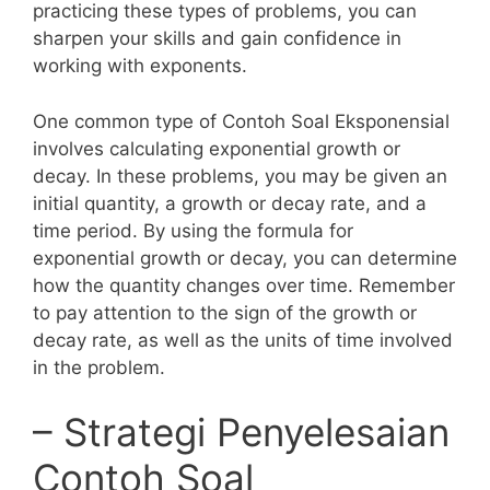
practicing these types ‌of problems, you can
sharpen your skills⁤ and gain confidence in
working⁤ with exponents.
One ‍common type of Contoh Soal‍ Eksponensial
involves calculating exponential growth or
decay. In these problems, you may be given an
initial quantity, a growth⁤ or decay⁤ rate, and a
time period. By using the formula‍ for
exponential growth or decay, you can determine
how the quantity changes ⁣over time. Remember
to pay attention to the sign of ⁣the growth ‍or⁤
decay⁢ rate, as well as the units of time⁤ involved
in the problem.
– Strategi Penyelesaian
Contoh Soal