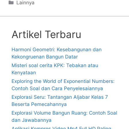
Categories
Lainnya
Artikel Terbaru
Harmoni Geometri: Kesebangunan dan
Kekongruenan Bangun Datar
Misteri soal cerita KPK: Tebakan atau
Kenyataan
Exploring the World of Exponential Numbers:
Contoh Soal dan Cara Penyelesaiannya
Explorasi Seru: Tantangan Aljabar Kelas 7
Beserta Pemecahannya
Explorasi Volume Bangun Ruang: Contoh Soal
dan Jawabannya
Aplikasi Kompres Video Mp4 Full HD Paling