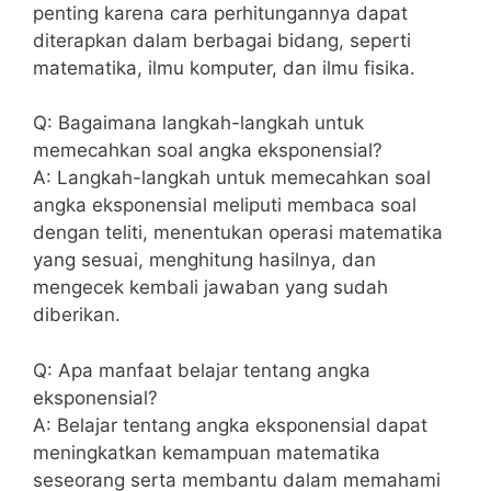
penting karena cara perhitungannya dapat
diterapkan dalam berbagai⁢ bidang, seperti⁢
matematika, ilmu komputer, ⁣dan ilmu‍ fisika.
Q: Bagaimana langkah-langkah untuk
memecahkan soal angka eksponensial?
A:​ Langkah-langkah untuk memecahkan soal
angka eksponensial meliputi membaca soal
dengan teliti, menentukan operasi matematika
yang sesuai, menghitung hasilnya, dan
mengecek kembali jawaban yang sudah
diberikan.
Q: Apa manfaat⁢ belajar tentang angka
eksponensial?
A: Belajar tentang angka eksponensial‌ dapat
meningkatkan ⁤kemampuan matematika
seseorang serta‍ membantu dalam memahami