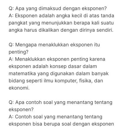
Q: Apa ⁤yang dimaksud dengan‌ eksponen?
A: Eksponen ​adalah angka kecil di atas tanda
pangkat yang menunjukkan berapa⁢ kali suatu
angka ‍harus ‌dikalikan ⁣dengan dirinya sendiri.
Q: Mengapa menaklukkan‌ eksponen itu
⁤penting?
A: Menaklukkan eksponen penting ‍karena
eksponen adalah konsep ⁤dasar dalam‌
matematika yang digunakan dalam ⁢banyak
bidang seperti⁣ ilmu⁤ komputer, ⁣fisika, dan​
ekonomi.
Q: Apa contoh soal yang menantang ⁣tentang
eksponen?
A: ​Contoh soal yang menantang tentang
eksponen⁢ bisa berupa​ soal dengan eksponen