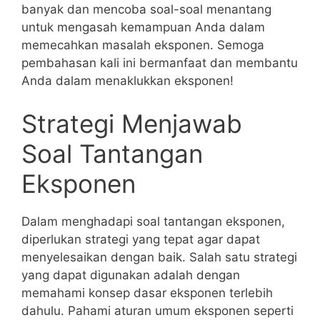
banyak dan ‌mencoba soal-soal‍ menantang
untuk ⁢mengasah kemampuan Anda ​dalam
memecahkan⁣ masalah eksponen. Semoga
pembahasan kali ini bermanfaat dan membantu
‌Anda dalam menaklukkan eksponen!
Strategi‍ Menjawab
Soal Tantangan
Eksponen
Dalam menghadapi soal‍ tantangan eksponen, ​
diperlukan strategi yang tepat agar dapat
menyelesaikan dengan baik. Salah satu strategi
yang ‌dapat digunakan​ adalah dengan
memahami konsep dasar‌ eksponen‍ terlebih
dahulu. Pahami aturan umum eksponen seperti