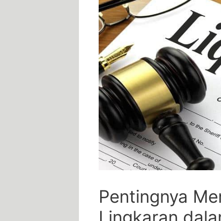
Pentingnya⁢ M
‍Lingkaran dal