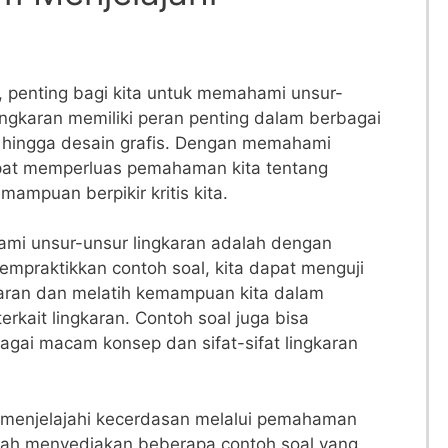
 penting ‍bagi kita untuk memahami unsur-
lingkaran memiliki peran penting‍ dalam berbagai
ka hingga desain grafis. Dengan memahami
pat ‌memperluas pemahaman kita⁢ tentang‍
ampuan berpikir ‌kritis kita.
ami unsur-unsur lingkaran adalah dengan⁣
empraktikkan contoh soal, kita dapat menguji
aran⁤ dan melatih kemampuan kita ⁣dalam​
kait lingkaran. Contoh soal juga⁢ bisa
ai macam konsep ⁣dan ⁤sifat-sifat⁢ lingkaran
enjelajahi⁣ kecerdasan⁤ melalui pemahaman
lah menyediakan⁢ beberapa⁤ contoh soal yang‍