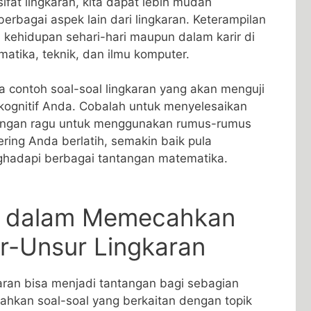
ifat lingkaran, kita dapat‌ lebih mudah
berbagai ⁢aspek ⁣lain dari lingkaran. Keterampilan
m kehidupan​ sehari-hari maupun dalam karir di
atika, ​teknik, dan ilmu komputer.
pa contoh soal-soal lingkaran yang akan menguji
gnitif Anda. Cobalah untuk menyelesaikan
n jangan ragu untuk ‍menggunakan‌ rumus-rumus
ring Anda berlatih, semakin ​baik​ pula
adapi berbagai tantangan matematika.
if dalam‌ Memecahkan
r-Unsur ⁣Lingkaran
ran bisa menjadi‌ tantangan⁢ bagi sebagian
hkan soal-soal yang berkaitan⁤ dengan topik