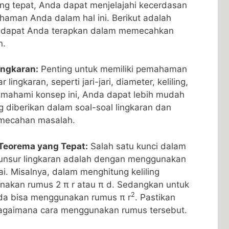
ang⁤ tepat, Anda dapat menjelajahi kecerdasan‌
aman Anda dalam hal ini.⁣ Berikut adalah
ng dapat Anda terapkan dalam memecahkan
n.
ingkaran:
‌Penting untuk ⁣memiliki pemahaman ​
ingkaran,​ seperti jari-jari, diameter, keliling,
memahami konsep ini, Anda dapat lebih mudah
g ‍diberikan dalam ‌soal-soal lingkaran dan
emecahan masalah.
Teorema yang Tepat:
Salah⁤ satu kunci dalam
unsur ⁢lingkaran adalah dengan menggunakan
i. Misalnya, dalam menghitung keliling
akan rumus 2 π r atau π d. Sedangkan⁤ untuk‍
2
Anda bisa menggunakan rumus π r
. Pastikan
bagaimana cara menggunakan rumus tersebut.