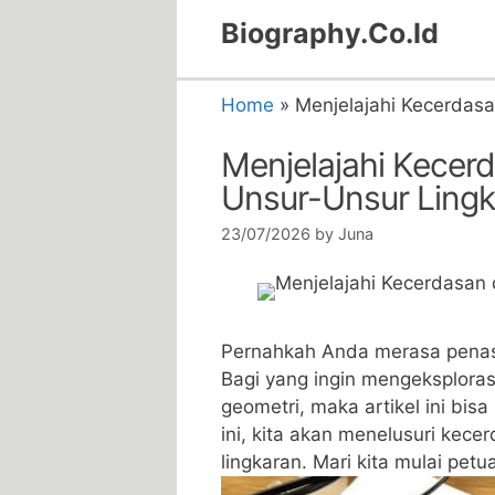
Skip
Biography.Co.Id
to
content
Home
»
Menjelajahi Kecerdas
Menjelajahi Kecer
Unsur-Unsur Ling
23/07/2026
by
Juna
Pernahkah‌ Anda merasa pena
Bagi yang ingin mengeksplorasi
geometri, maka artikel ini bisa
ini, kita akan menelusuri kece
lingkaran. Mari kita ​mulai p