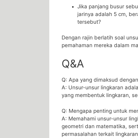
Jika panjang busur sebua
jarinya adalah 5 ​cm,⁤ b
tersebut?
Dengan rajin berlatih‍ soal⁢ un
pemahaman‍ mereka dalam mate
Q&A
Q: Apa yang ‌dimaksud dengan
A: Unsur-unsur lingkaran​ ad
yang ⁢membentuk lingkaran, seper
Q: Mengapa ‌penting untuk me
A: Memahami ​unsur-unsur ling
geometri dan ‍matematika, s
permasalahan terkait⁣ lingkaran