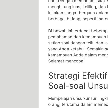
hari. Dengan memahami ⁣sifat-s
menghitung luas, keliling, dan ​
⁤ini ​akan ⁣sangat berguna dala
berbagai bidang, seperti matem
Di ​bawah ini⁣ terdapat bebera
pemahaman dan kemampuan ⁢ko
setiap soal ‍dengan‌ teliti da
‌yang Anda ketahui. Semakin se
kemampuan Anda dalam mengh
Selamat mencoba!
Strategi Efekt
Soal-soal Unsu
Mempelajari unsur-unsur lingka
orang, terutama dalam⁣ memeca