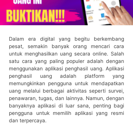
Dalam era digital yang begitu berkembang
pesat, semakin banyak orang mencari cara
untuk menghasilkan uang secara online. Salah
satu cara yang paling populer adalah dengan
menggunakan aplikasi penghasil uang. Aplikasi
penghasil uang adalah platform yang
memungkinkan pengguna untuk mendapatkan
uang melalui berbagai aktivitas seperti survei,
penawaran, tugas, dan lainnya. Namun, dengan
banyaknya aplikasi di luar sana, penting bagi
pengguna untuk memilih aplikasi yang resmi
dan terpercaya.