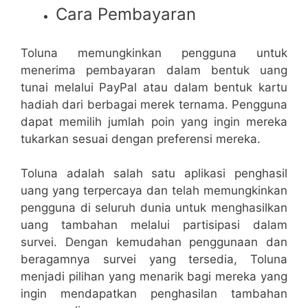
Cara Pembayaran
Toluna memungkinkan pengguna untuk
menerima pembayaran dalam bentuk uang
tunai melalui PayPal atau dalam bentuk kartu
hadiah dari berbagai merek ternama. Pengguna
dapat memilih jumlah poin yang ingin mereka
tukarkan sesuai dengan preferensi mereka.
Toluna adalah salah satu aplikasi penghasil
uang yang terpercaya dan telah memungkinkan
pengguna di seluruh dunia untuk menghasilkan
uang tambahan melalui partisipasi dalam
survei. Dengan kemudahan penggunaan dan
beragamnya survei yang tersedia, Toluna
menjadi pilihan yang menarik bagi mereka yang
ingin mendapatkan penghasilan tambahan