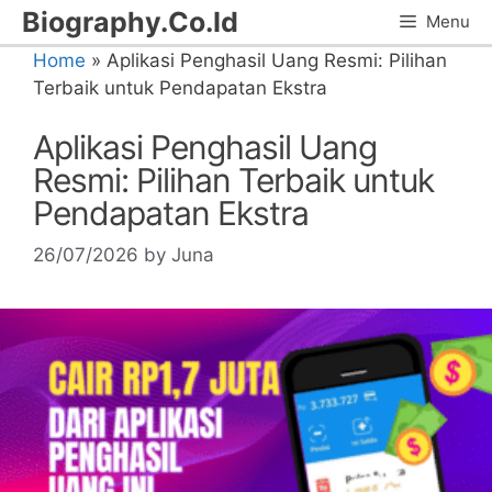
Skip
Biography.Co.Id
Menu
to
Home
»
Aplikasi Penghasil Uang Resmi: Pilihan
content
Terbaik untuk Pendapatan Ekstra
Aplikasi Penghasil Uang
Resmi: Pilihan Terbaik untuk
Pendapatan Ekstra
26/07/2026
by
Juna