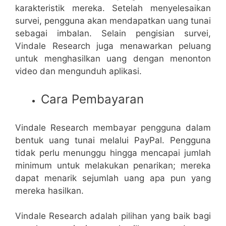
karakteristik mereka. Setelah menyelesaikan
survei, pengguna akan mendapatkan uang tunai
sebagai imbalan. Selain pengisian survei,
Vindale Research juga menawarkan peluang
untuk menghasilkan uang dengan menonton
video dan mengunduh aplikasi.
Cara Pembayaran
Vindale Research membayar pengguna dalam
bentuk uang tunai melalui PayPal. Pengguna
tidak perlu menunggu hingga mencapai jumlah
minimum untuk melakukan penarikan; mereka
dapat menarik sejumlah uang apa pun yang
mereka hasilkan.
Vindale Research adalah pilihan yang baik bagi