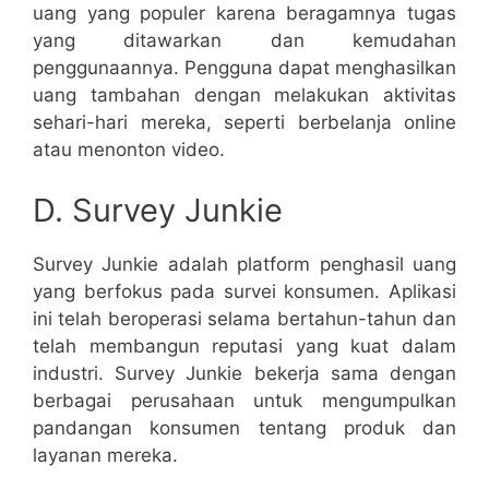
uang yang populer karena beragamnya tugas
yang ditawarkan dan kemudahan
penggunaannya. Pengguna dapat menghasilkan
uang tambahan dengan melakukan aktivitas
sehari-hari mereka, seperti berbelanja online
atau menonton video.
D. Survey Junkie
Survey Junkie adalah platform penghasil uang
yang berfokus pada survei konsumen. Aplikasi
ini telah beroperasi selama bertahun-tahun dan
telah membangun reputasi yang kuat dalam
industri. Survey Junkie bekerja sama dengan
berbagai perusahaan untuk mengumpulkan
pandangan konsumen tentang produk dan
layanan mereka.