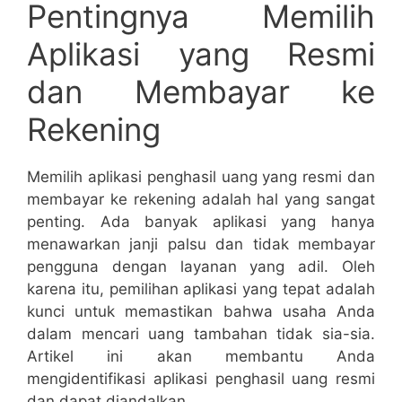
Pentingnya Memilih
Aplikasi yang Resmi
dan Membayar ke
Rekening
Memilih aplikasi penghasil uang yang resmi dan
membayar ke rekening adalah hal yang sangat
penting. Ada banyak aplikasi yang hanya
menawarkan janji palsu dan tidak membayar
pengguna dengan layanan yang adil. Oleh
karena itu, pemilihan aplikasi yang tepat adalah
kunci untuk memastikan bahwa usaha Anda
dalam mencari uang tambahan tidak sia-sia.
Artikel ini akan membantu Anda
mengidentifikasi aplikasi penghasil uang resmi
dan dapat diandalkan.