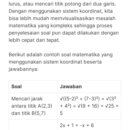
lurus, atau mencari titik potong dari dua garis.
Dengan menggunakan ⁣sistem⁢ koordinat, kita
⁢bisa lebih mudah memvisualisasikan⁢ masalah
matematika yang kompleks sehingga proses
penyelesaian​ soal pun dapat dilakukan dengan
lebih cepat dan tepat.
Berikut adalah ‌contoh⁢ soal ⁢matematika⁣ yang
menggunakan ​sistem koordinat beserta
jawabannya:
Soal
Jawaban
Mencari jarak
√((5-2)² ⁢+ (7-3)²) = ⁣√(3²
antara titik A(2,3)
+‌ 4²) = √(9⁢ + 16) = √25 =
dan ⁤titik B(5,7)
5
2x + 1 ⁢= -x⁢ + 6