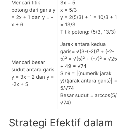
Mencari titik
3x = 5
⁢potong dari​ garis y⁤
x ⁤= ⁢5/3
= 2x ⁢+ 1 dan y⁣ = -
y = 2(5/3) +⁢ 1 = 10/3 +⁤ 1
x + 6
= 13/3
Titik⁤ potong:‍ (5/3, 13/3)
Jarak antara kedua
garis= √(3-(-2))² + (-2-
5)² = ‌√(5)² + (-7)² ⁣= ​√25
Mencari besar
+ 49 ‍= ⁣√74
⁢sudut antara garis
Sinθ‍ = |(numerik ‍jarak
⁢y = 3x⁤ – 2 dan y⁢ =
y)/(jarak ⁤antara‌ garis)| =
-2x + 5
5/√74
Besar sudut = arccos(5/
√74)
Strategi Efektif dalam