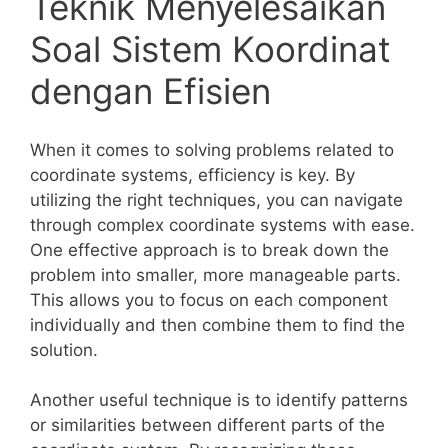
Teknik ⁤Menyelesaikan⁣
Soal Sistem⁢ Koordinat
dengan Efisien
When ​it comes​ to‍ solving‌ problems⁢ related to
coordinate systems,​ efficiency is key. By
utilizing the⁤ right⁣ techniques, you can navigate
through ⁢complex coordinate systems⁢ with ease.‍
One effective approach ⁤is⁣ to break⁤ down⁤ the
problem ⁣into smaller, ⁢more ⁤manageable parts.​
This‌ allows ⁣you to focus on each component
⁤individually and then​ combine them to find the
solution.
Another⁤ useful technique is to identify patterns
or similarities ‌between ‌different ⁢parts ​of the