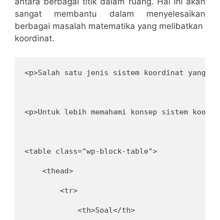
antara berbagai titik dalam ruang. Hal ⁣ini ⁢akan
⁢sangat membantu​ dalam menyelesaikan
berbagai ⁢masalah matematika ​yang melibatkan ​
koordinat.
<p>Salah satu jenis sistem koordinat yang um
<p>Untuk lebih memahami konsep sistem koordi
<table class="wp-block-table">
    <thead>
        <tr>
            <th>Soal</th>