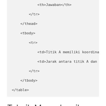
            <th>Jawaban</th>
        </tr>
    </thead>
    <tbody>
        <tr>
            <td>Titik A memiliki koordinat (
            <td>Jarak antara titik A dan B d
        </tr>
    </tbody>
</table>