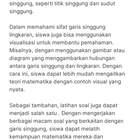
singgung, seperti titik singgung dan sudut
singgung.
Dalam memahami sifat garis singgung
lingkaran, siswa juga bisa menggunakan
visualisasi‍ untuk membantu pemahaman.
Misalnya, dengan menggunakan gambar atau
diagram yang menggambarkan hubungan
antara garis singgung ⁤dan ‍lingkaran. Dengan
cara ini, siswa dapat lebih mudah ⁤mengaitkan⁣
teori ‍matematika dengan contoh visual yang⁣
nyata.
Sebagai tambahan, latihan soal juga ⁤dapat
menjadi salah satu . Dengan mengerjakan
berbagai macam soal yang berkaitan dengan
garis singgung, siswa dapat melatih
kemampuan matematika mereka ‍dan