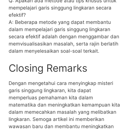
Q: Apakah ada metode atau tips khusus untuk
mempelajari garis singgung lingkaran secara
efektif?
A: Beberapa metode​ yang dapat membantu
dalam mempelajari garis singgung lingkaran ​
secara efektif adalah ‍dengan menggambar dan
⁢memvisualisasikan masalah, ‍serta rajin berlatih‌
dalam menyelesaikan soal-soal terkait.
Closing Remarks
Dengan ​mengetahui cara menyingkap misteri
garis singgung lingkaran, kita dapat
memperluas pemahaman kita dalam
matematika dan meningkatkan kemampuan kita
dalam memecahkan masalah yang​ melibatkan
lingkaran. Semoga artikel ‌ini memberikan
wawasan baru dan membantu meningkatkan