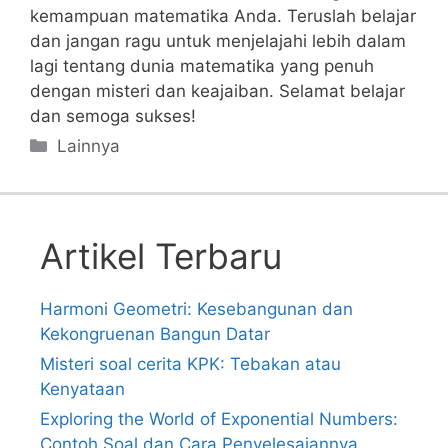
kemampuan matematika Anda.​ Teruslah belajar
dan jangan ragu untuk menjelajahi lebih dalam
lagi tentang ​dunia matematika yang penuh
‌dengan misteri dan keajaiban. ⁤Selamat belajar
dan semoga sukses!
Categories
Lainnya
Artikel Terbaru
Harmoni Geometri: Kesebangunan dan
Kekongruenan Bangun Datar
Misteri soal cerita KPK: Tebakan atau
Kenyataan
Exploring the World of Exponential Numbers:
Contoh Soal dan Cara Penyelesaiannya