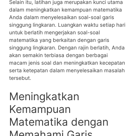
Selain itu, latihan juga merupakan kunci utama
dalam meningkatkan kemampuan matematika
Anda dalam menyelesaikan soal-soal garis⁣
singgung lingkaran. Luangkan waktu setiap ⁢hari
untuk berlatih mengerjakan soal-soal
matematika yang berkaitan dengan garis
singgung lingkaran. Dengan rajin berlatih, Anda
akan semakin terbiasa​ dengan berbagai
macam jenis ‌soal dan meningkatkan kecepatan
serta ketepatan dalam menyelesaikan masalah
tersebut.
Meningkatkan
Kemampuan⁣
Matematika dengan
Memahami Garis