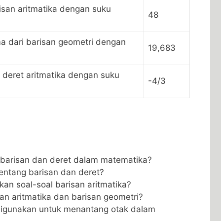
risan aritmatika dengan suku
48
a dari barisan ‍geometri dengan
19,683
 deret​ aritmatika dengan ​suku
-4/3
barisan dan‌ deret dalam matematika?
 tentang barisan dan deret?
an soal-soal ⁤barisan aritmatika?
an aritmatika dan⁣ barisan​ geometri?
digunakan untuk menantang otak ​dalam