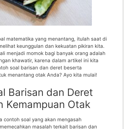
oal matematika ​yang menantang,‌ itulah saat‌ di
elihat keunggulan dan kekuatan pikiran kita.
kali menjadi momok bagi banyak orang ​adalah
angan khawatir, ⁤karena dalam artikel ini kita
h soal barisan ​dan deret beserta
uk menantang otak​ Anda? Ayo kita mulai!
l Barisan dan Deret
ah Kemampuan Otak
pa contoh ‌soal yang akan mengasah
‌memecahkan masalah terkait barisan dan