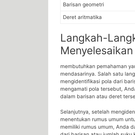
Barisan geometri
Deret aritmatika
Langkah-Langk
Menyelesaikan 
membutuhkan pemahaman⁢ yan
mendasarinya. Salah ​satu lang
mengidentifikasi pola ‍dari ba
mengamati pola tersebut, Anda
dalam barisan atau deret ters
Selanjutnya, setelah mengident
‍menentukan rumus ⁢umum ‌untu
memiliki rumus umum, Anda da
dari ​barisan atau jumlah suku