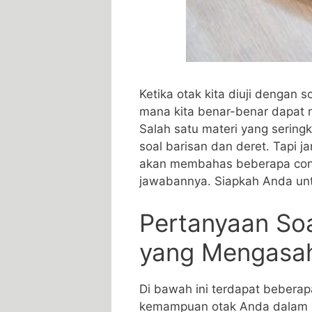
Ketika ⁢otak kita diuji dengan s
mana kita benar-benar dapat m
Salah satu materi yang sering
soal barisan⁣ dan‍ deret. Tapi ‌j
akan membahas beberapa conto
jawabannya. ⁣Siapkah Anda unt
Pertanyaan Soa
yang ​Mengas
Di ​bawah ini terdapat bebera
kemampuan otak⁢ Anda dalam 