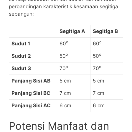
perbandingan karakteristik kesamaan segitiga
sebangun:
Segitiga A
Segitiga B
o
o
Sudut 1
60
60
o
o
Sudut⁢ 2
50
50
o
o
Sudut 3
70
70
Panjang Sisi AB
5 cm
5⁤ cm
Panjang Sisi BC
7 cm
7 cm
Panjang Sisi AC
6 cm
6 cm
Potensi Manfaat dan