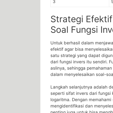
3
Strategi Efekt
Soal Fungsi Inv
Untuk‍ berhasil dalam menjawab⁢ 
efektif agar ​bisa⁤ menyelesaika
satu⁢ strategi yang dapat ⁣di
dari fungsi invers itu sendiri. 
aslinya,⁤ sehingga pemahaman
dalam⁤ menyelesaikan soal-soa
Langkah selanjutnya adalah den
seperti sifat invers dari fungsi
⁢logaritma. ⁣Dengan memahami si
mengidentifikasi‍ dan menyeles
penting juga untuk bisa menghi