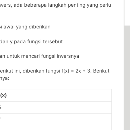
nvers, ada beberapa langkah penting yang​ perlu
 awal yang ‍diberikan
an ‍y pada ⁣fungsi tersebut
n untuk mencari fungsi inversnya
rikut ini, diberikan fungsi f(x) = 2x +⁣ 3. Berikut
nya:
f(x)
5
7