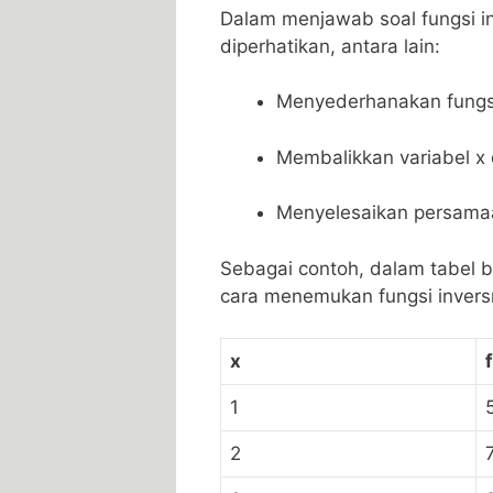
Dalam ‍menjawab soal fungsi i
diperhatikan, antara lain:
Menyederhanakan⁢ fungsi
Membalikkan variabel x d
Menyelesaikan persamaa
Sebagai contoh,⁢ dalam tabel ⁤be
cara menemukan fungsi​ invers
x
1
2