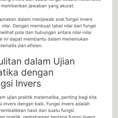
t memberikan‌ jawaban yang akurat.
igunakan dalam menjawab soal ⁢fungsi⁣ invers⁤
ilai. Dengan membuat tabel nilai⁤ dari fungsi
 melihat pola⁤ dan hubungan antara nilai-nilai
 Hal​ ini dapat ⁤membantu dalam menemukan
tematis dan efisien.
itan dalam ⁢Ujian​
tika dengan​
si‍ Invers
m ujian praktik matematika, penting⁣ bagi kita
invers‍ dengan baik.⁢ Fungsi invers adalah
membalikkan hasil dari suatu fungsi
ian praktik, pemahaman tentang fungsi invers