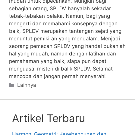
mudah untuk dipecahkan. Mungkin bagi
sebagian orang, SPLDV hanyalah sekadar
tebak-tebakan belaka.⁢ Namun, ⁤bagi⁣ yang
mengerti dan​ memahami konsepnya​ dengan‌
baik, SPLDV merupakan tantangan sejati yang
menuntut pemikiran ‍yang mendalam. Menjadi
seorang pemecah⁢ SPLDV yang handal bukanlah
hal​ yang mudah, namun dengan latihan‍ dan
pemahaman yang baik, siapa pun ​dapat
menguasai misteri di balik SPLDV. Selamat
mencoba dan jangan pernah menyerah!
Categories
Lainnya
Artikel Terbaru
Harmoni Geometri: Kesebangunan dan