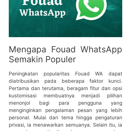
Mengapa Fouad WhatsApp
Semakin Populer
Peningkatan popularitas Fouad WA dapat
diatribusikan pada beberapa faktor kunci.
Pertama dan terutama, beragam fitur dan opsi
kustomisasi membuatnya menjadi pilihan
menonjol bagi para pengguna yang
menginginkan pengalaman pesan yang lebih
personal. Mulai dari tema hingga pengaturan
privasi, ia menawarkan semuanya. Selain itu, ia