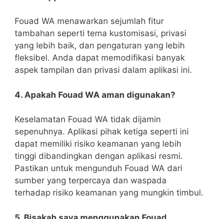
Fouad WA menawarkan sejumlah fitur
tambahan seperti tema kustomisasi, privasi
yang lebih baik, dan pengaturan yang lebih
fleksibel. Anda dapat memodifikasi banyak
aspek tampilan dan privasi dalam aplikasi ini.
4. Apakah Fouad WA aman digunakan?
Keselamatan Fouad WA tidak dijamin
sepenuhnya. Aplikasi pihak ketiga seperti ini
dapat memiliki risiko keamanan yang lebih
tinggi dibandingkan dengan aplikasi resmi.
Pastikan untuk mengunduh Fouad WA dari
sumber yang terpercaya dan waspada
terhadap risiko keamanan yang mungkin timbul.
5. Bisakah saya menggunakan Fouad