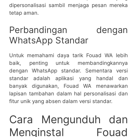
dipersonalisasi sambil menjaga pesan mereka
tetap aman.
Perbandingan dengan
WhatsApp Standar
Untuk memahami daya tarik Fouad WA lebih
baik, penting untuk membandingkannya
dengan WhatsApp standar. Sementara versi
standar adalah aplikasi yang handal dan
banyak digunakan, Fouad WA menawarkan
lapisan tambahan dalam hal personalisasi dan
fitur unik yang absen dalam versi standar.
Cara Mengunduh dan
Menginstal Fouad