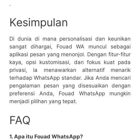
.
Kesimpulan
Di dunia di mana personalisasi dan keunikan
sangat dihargai, Fouad WA muncul sebagai
aplikasi pesan yang menonjol. Dengan fitur-fitur
kaya, opsi kustomisasi, dan fokus kuat pada
privasi, ia menawarkan alternatif menarik
terhadap WhatsApp standar. Jika Anda mencari
pengalaman pesan yang disesuaikan dengan
preferensi Anda, Fouad WhatsApp mungkin
menjadi pilihan yang tepat.
FAQ
1. Apa itu Fouad WhatsApp?