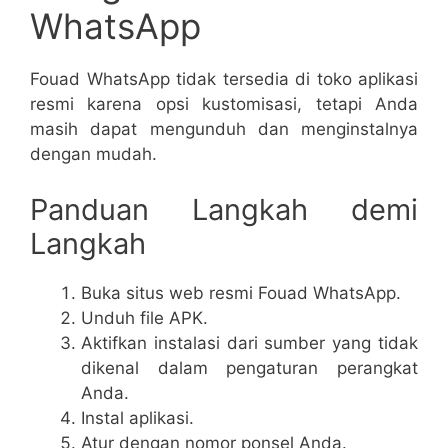
WhatsApp
Fouad WhatsApp tidak tersedia di toko aplikasi
resmi karena opsi kustomisasi, tetapi Anda
masih dapat mengunduh dan menginstalnya
dengan mudah.
Panduan Langkah demi
Langkah
Buka situs web resmi Fouad WhatsApp.
Unduh file APK.
Aktifkan instalasi dari sumber yang tidak
dikenal dalam pengaturan perangkat
Anda.
Instal aplikasi.
Atur dengan nomor ponsel Anda.