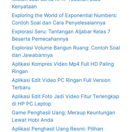
Kenyataan
Exploring the World of Exponential Numbers:
Contoh Soal dan Cara Penyelesaiannya
Explorasi Seru: Tantangan Aljabar Kelas 7
Beserta Pemecahannya
Explorasi Volume Bangun Ruang: Contoh Soal
dan Jawabannya
Aplikasi Kompres Video Mp4 Full HD Paling
Ringan
Aplikasi Edit Video PC Ringan Full Version
Terbaru
Aplikasi Edit Foto Jadi Video Fitur Terlengkap
di HP PC Leptop
Game Penghasil Uang: Meraup Keuntungan
Lewat Hobi Anda
Aplikasi Penghasil Uang Resmi: Pilihan