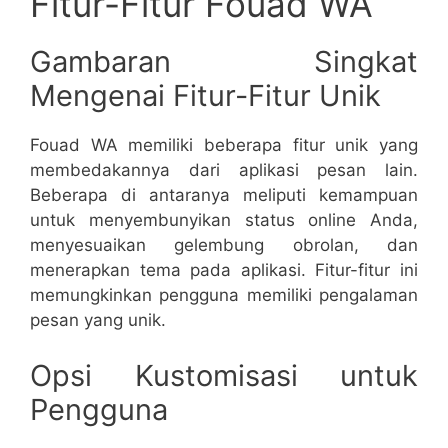
Fitur-Fitur Fouad WA
Gambaran Singkat
Mengenai Fitur-Fitur Unik
Fouad WA memiliki beberapa fitur unik yang
membedakannya dari aplikasi pesan lain.
Beberapa di antaranya meliputi kemampuan
untuk menyembunyikan status online Anda,
menyesuaikan gelembung obrolan, dan
menerapkan tema pada aplikasi. Fitur-fitur ini
memungkinkan pengguna memiliki pengalaman
pesan yang unik.
Opsi Kustomisasi untuk
Pengguna