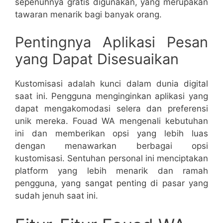
sepenuhnya gratis digunakan, yang merupakan
tawaran menarik bagi banyak orang.
Pentingnya Aplikasi Pesan
yang Dapat Disesuaikan
Kustomisasi adalah kunci dalam dunia digital
saat ini. Pengguna menginginkan aplikasi yang
dapat mengakomodasi selera dan preferensi
unik mereka. Fouad WA mengenali kebutuhan
ini dan memberikan opsi yang lebih luas
dengan menawarkan berbagai opsi
kustomisasi. Sentuhan personal ini menciptakan
platform yang lebih menarik dan ramah
pengguna, yang sangat penting di pasar yang
sudah jenuh saat ini.