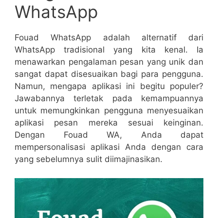
WhatsApp
Fouad WhatsApp adalah alternatif dari
WhatsApp tradisional yang kita kenal. Ia
menawarkan pengalaman pesan yang unik dan
sangat dapat disesuaikan bagi para pengguna.
Namun, mengapa aplikasi ini begitu populer?
Jawabannya terletak pada kemampuannya
untuk memungkinkan pengguna menyesuaikan
aplikasi pesan mereka sesuai keinginan.
Dengan Fouad WA, Anda dapat
mempersonalisasi aplikasi Anda dengan cara
yang sebelumnya sulit diimajinasikan.