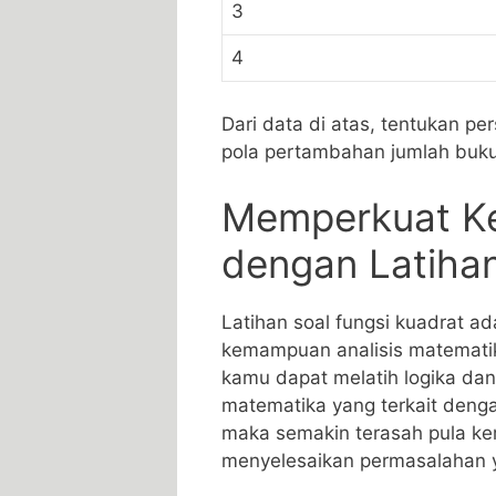
3
4
Dari data ⁣di atas, tentukan 
pola‍ pertambahan jumlah ⁢buku
Memperkuat⁤ K
dengan Latihan
Latihan soal fungsi kuadrat ad
‌kemampuan analisis matemati
kamu dapat melatih logika d
matematika⁣ yang terkait⁤ denga
maka semakin terasah pula k
menyelesaikan permasalahan y