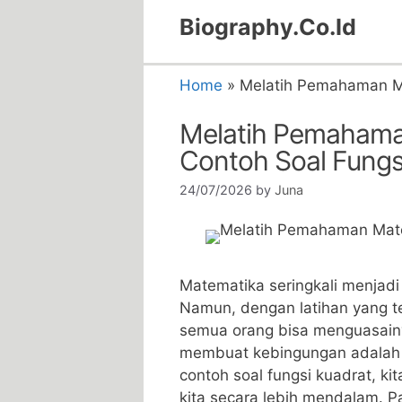
Skip
Biography.Co.Id
to
content
Home
»
Melatih Pemahaman Ma
Melatih Pemahama
Contoh Soal Fungs
24/07/2026
by
Juna
Matematika‌ seringkali menjad
‍Namun, dengan latihan yang 
semua orang bisa ‌menguasainy
membuat kebingungan adalah 
contoh soal​ fungsi ⁢kuadrat, 
kita ​secara‌ lebih mendalam. 